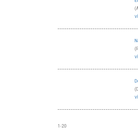
E
(
V
N
(
V
D
(
V
1-20