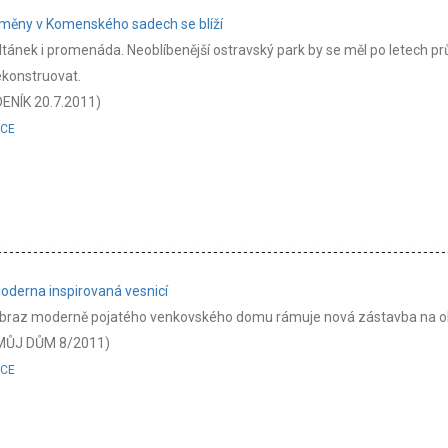
měny v Komenského sadech se blíží
ltánek i promenáda. Neoblíbenější ostravský park by se měl po letech p
ekonstruovat.
DENÍK 20.7.2011)
ÍCE
oderna inspirovaná vesnicí
braz moderně pojatého venkovského domu rámuje nová zástavba na okra
MŮJ DŮM 8/2011)
ÍCE