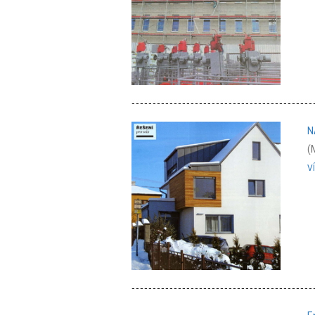
N
(
V