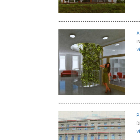
A
I
V
P
D
V