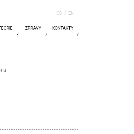
CS
EN
TEORIE
ZPRÁVY
KONTAKTY
URBANISMUS
ARCHITEKTURA
ŠKOLA
čelu