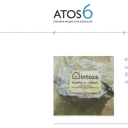
ATOS-
6
P
L
(
V