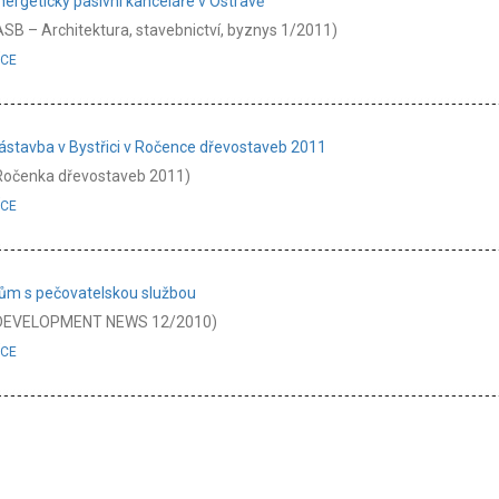
nergeticky pasivní kanceláře v Ostravě
ASB – Architektura, stavebnictví, byznys 1/2011)
ÍCE
ástavba v Bystřici v Ročence dřevostaveb 2011
Ročenka dřevostaveb 2011)
ÍCE
ům s pečovatelskou službou
DEVELOPMENT NEWS 12/2010)
ÍCE