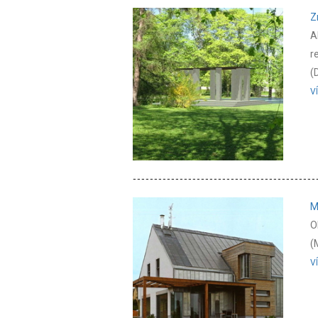
Z
A
r
(
V
M
O
(
V