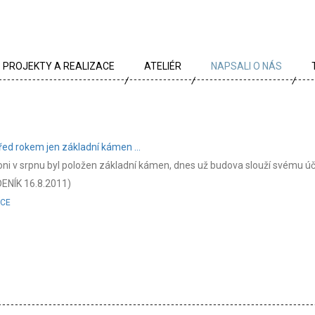
PROJEKTY A REALIZACE
ATELIÉR
NAPSALI O NÁS
VŠECHNY PROJEKTY
TÝM
PROJEKTY DLE TYPU
PROFIL
řed rokem jen základní kámen ...
ARCHÍV
KRÉDA
oni v srpnu byl položen základní kámen, dnes už budova slouží svému ú
DENÍK 16.8.2011)
KARIÉRA
ÍCE
OCENĚNÍ
PARTNEŘI