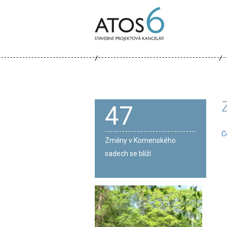
ATOS-
6
47
C
Změny v Komenského
sadech se blíží