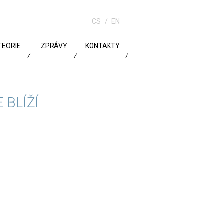
CS
EN
TEORIE
ZPRÁVY
KONTAKTY
URBANISMUS
ARCHITEKTURA
 BLÍŽÍ
ŠKOLA