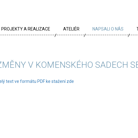
PROJEKTY A REALIZACE
ATELIÉR
NAPSALI O NÁS
VŠECHNY PROJEKTY
TÝM
PROJEKTY DLE TYPU
PROFIL
ZMĚNY V KOMENSKÉHO SADECH SE
ARCHÍV
KRÉDA
elý text ve formátu PDF ke stažení zde
KARIÉRA
OCENĚNÍ
PARTNEŘI