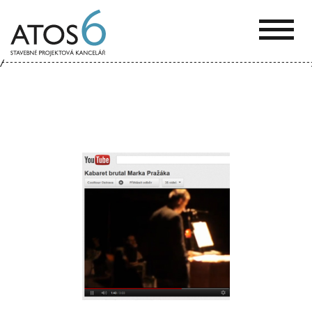
ATOS-
6