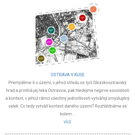
OSTRAVA V KUSE
Přemýšlíme-li o území, v jehož středu se tyčí Slezskoostravský
hrad a protíná jej řeka Ostravice, pak hledejme nejprve souvislosti
a kontext, v jehož rámci všechny jednotlivosti vytvářejí smysluplný
celek. Co tedy vytváří kontext daného území? Rozhlédněme se
kolem ...
VÍCE