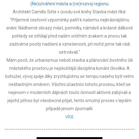
(Ne)utváření města a (ne)rozvoj regionu
Architekt Camillo Sitte v úvodu své knihy Stavba měst říká:
"Příjemné cestovní vzpomínky patří k našemu nejkrásnějšímu
snění. Nádherné obrazy měst, pomníky, náměstí a krásné dálkové
pohledy se střídají před naším vnitřním zrakem a znovu tak
zažíváme pocity nadšení a vznešenosti, při nichž jsme tak rádi
setrvávali."
Mám pocit, že urbanismus neboli stavba a plánování životního čili
městského prostoru je nejsložitější disciplína konání člověka. A
bohužel, vývoj spěje díky zrychlujícímu se tempu našeho bytí velmi
nešťastným směrem. Všichni účastníci tohoto procesu, kteří se
nejenom v moderních dějinách touto činností aktivně zabývali a
jejichž přínos byl všeobecně přijat, tento smutný proces v lepším
případě jenom zpomalili.
VÍCE