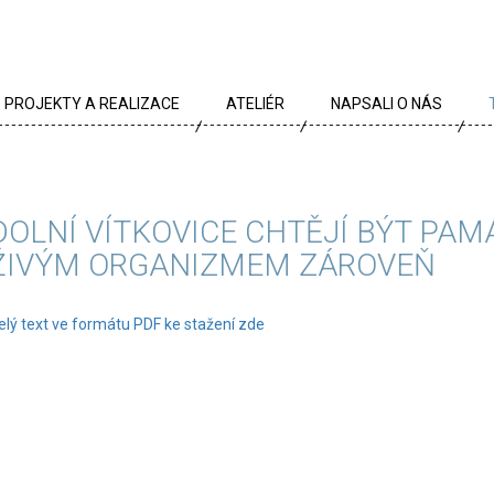
PROJEKTY A REALIZACE
ATELIÉR
NAPSALI O NÁS
VŠECHNY PROJEKTY
TÝM
PROJEKTY DLE TYPU
PROFIL
DOLNÍ VÍTKOVICE CHTĚJÍ BÝT PAM
ARCHÍV
KRÉDA
ŽIVÝM ORGANIZMEM ZÁROVEŇ
KARIÉRA
elý text ve formátu PDF ke stažení zde
OCENĚNÍ
PARTNEŘI