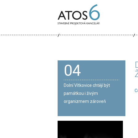
ATOS-
6
04
Dolní Vítkovice chtějí být
C
památkou i živým
organizmem zároveň