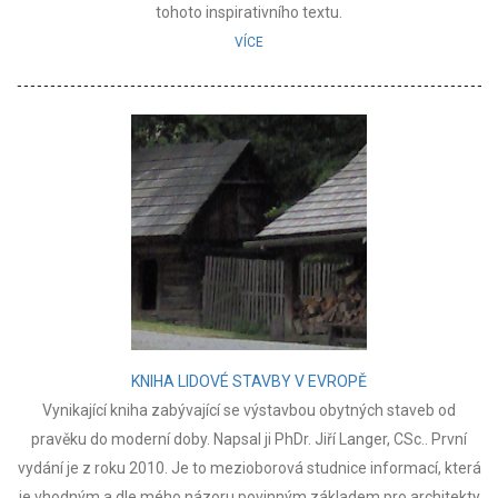
tohoto inspirativního textu.
VÍCE
KNIHA LIDOVÉ STAVBY V EVROPĚ
Vynikající kniha zabývající se výstavbou obytných staveb od
pravěku do moderní doby. Napsal ji PhDr. Jiří Langer, CSc.. První
vydání je z roku 2010. Je to mezioborová studnice informací, která
je vhodným a dle mého názoru povinným základem pro architekty