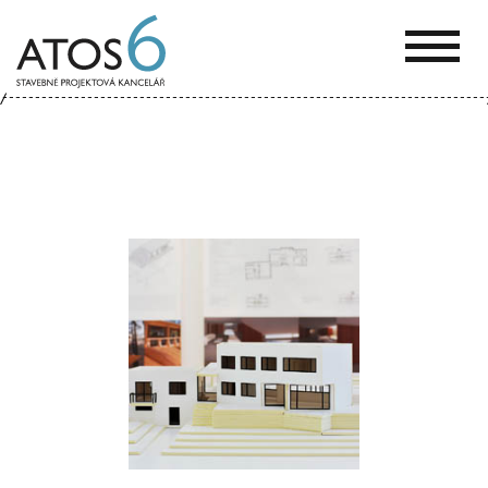
ATOS-
6