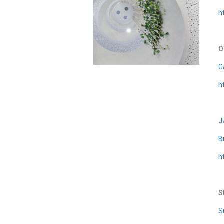
h
O
G
h
J
B
h
S
S