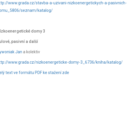
ttp://www.grada.cz/stavba-a-uzivani-nizkoenergetickych-a-pasivnich-
omu_5806/seznam/katalog/
ízkoenergetické domy 3
ulové, pasivní a další
ywoniak Jan
a kolektiv
ttp://www.grada.cz/nizkoenergeticke-domy-3_6736/kniha/katalog/
elý text ve formátu PDF ke stažení zde