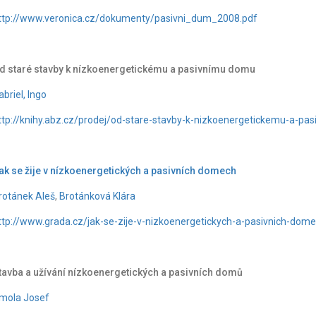
ttp://www.veronica.cz/dokumenty/pasivni_dum_2008.pdf
d staré stavby k nízkoenergetickému a pasivnímu domu
abriel, Ingo
ttp://knihy.abz.cz/prodej/od-stare-stavby-k-nizkoenergetickemu-a-p
ak se žije v nízkoenergetických a pasivních domech
rotánek Aleš
,
Brotánková Klára
ttp://www.grada.cz/jak-se-zije-v-nizkoenergetickych-a-pasivnich-dom
tavba a užívání nízkoenergetických a pasivních domů
mola Josef