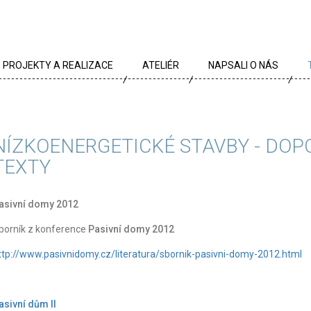
PROJEKTY A REALIZACE
ATELIÉR
NAPSALI O NÁS
VŠECHNY PROJEKTY
TÝM
PROJEKTY DLE TYPU
PROFIL
NÍZKOENERGETICKÉ STAVBY - DO
ARCHÍV
KRÉDA
TEXTY
KARIÉRA
asivní domy 2012
OCENĚNÍ
borník z konference
Pasivní domy 2012
PARTNEŘI
ttp://www.pasivnidomy.cz/literatura/sbornik-pasivni-domy-2012.html
asivní dům II