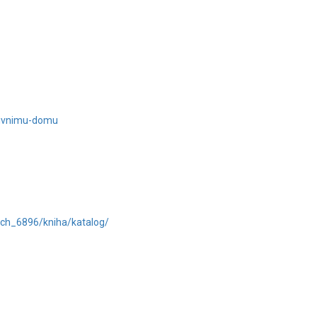
asivnimu-domu
ech_6896/kniha/katalog/