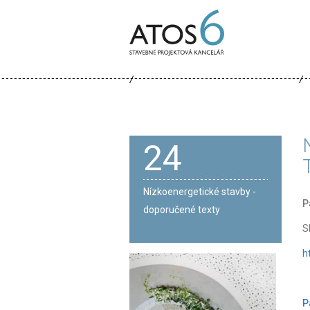
ATOS-
6
24
Nízkoenergetické stavby -
P
doporučené texty
S
h
P