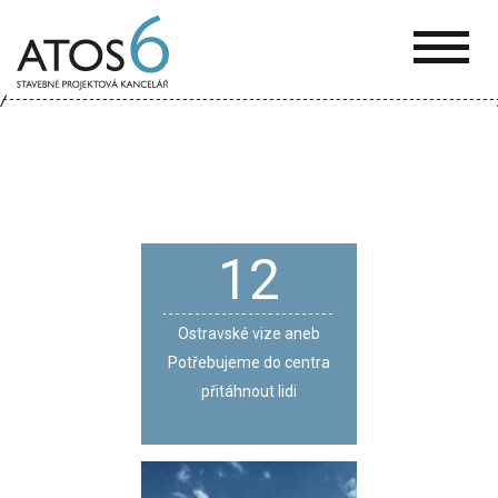
ATOS-
6
12
Ostravské vize aneb
Potřebujeme do centra
přitáhnout lidi