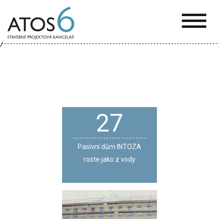
ATOS-
6
27
Pasivní dům INTOZA
roste jako z vody