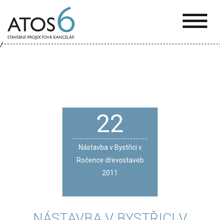
ATOS-
6
22
Nástavba v Bystřici v
Ročence dřevostaveb
2011
NÁSTAVBA V BYSTŘICI V