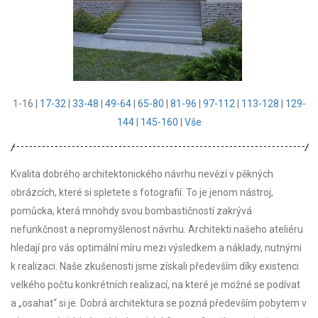
1-16
|
17-32
|
33-48
|
49-64
|
65-80
|
81-96
|
97-112
|
113-128
|
129-
144
|
145-160
|
Vše
Kvalita dobrého architektonického návrhu nevězí v pěkných
obrázcích, které si spletete s fotografií. To je jenom nástroj,
pomůcka, která mnohdy svou bombastičností zakrývá
nefunkčnost a nepromyšlenost návrhu. Architekti našeho ateliéru
hledají pro vás optimální míru mezi výsledkem a náklady, nutnými
k realizaci. Naše zkušenosti jsme získali především díky existenci
velkého počtu konkrétních realizací, na které je možné se podívat
a „osahat“ si je. Dobrá architektura se pozná především pobytem v