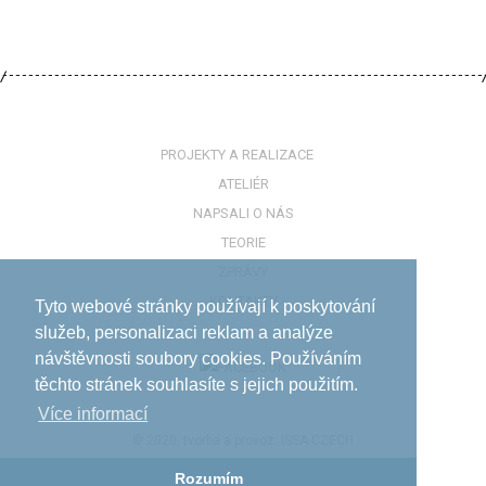
PROJEKTY A REALIZACE
ATELIÉR
NAPSALI O NÁS
TEORIE
ZPRÁVY
KONTAKTY
Tyto webové stránky používají k poskytování
služeb, personalizaci reklam a analýze
návštěvnosti soubory cookies. Používáním
těchto stránek souhlasíte s jejich použitím.
Více informací­
© 2020, tvorba a provoz:
ISSA CZECH
Rozumím