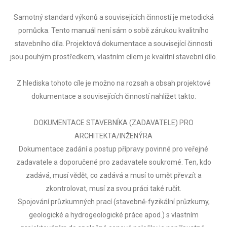
Samotný standard výkonů a souvisejících činností je metodická
pomůcka. Tento manuál není sám o sobě zárukou kvalitního
stavebního díla. Projektová dokumentace a související činnosti
jsou pouhým prostředkem, vlastním cílem je kvalitní stavební dílo.
Z hlediska tohoto cíle je možno na rozsah a obsah projektové
dokumentace a souvisejících činností nahlížet takto:
DOKUMENTACE STAVEBNÍKA (ZADAVATELE) PRO
ARCHITEKTA/INŽENÝRA
Dokumentace zadání a postup přípravy povinné pro veřejné
zadavatele a doporučené pro zadavatele soukromé. Ten, kdo
zadává, musí vědět, co zadává a musí to umět převzít a
zkontrolovat, musí za svou práci také ručit.
Spojování průzkumných prací (stavebně-fyzikální průzkumy,
geologické a hydrogeologické práce apod.) s vlastním