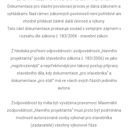
Dokumentace pro vlastní povolovací proces je dána zákonem a
vyhláškami. Nad rámec zákonných povinností není potřebné ani
vhodné přidávat žádné další činnosti a výkony.
Tato část dokumentace prokazuje soulad s veřejným zájmem v
rozsahu dle zákona č. 183/2006 - stavební zákon.
Z hlediska profesní odpovědnosti i zodpovědnosti „hlavního
projektanta“ (podle stavebního zákona č. 183/2006) se jako
„nejpřirozenější“ a nejefektivnější jeví takový postup přípravy
stavebního díla, kdy dokumentace „pro stavebníka“ a
dokumentace „pro stát“ má ve všech svých fázích jediného
autora.
Zodpovědnost by měla být vyvážena pravomocí: Maximální
zodpovědnost „hlavního projektanta“ musí proto být podmíněna
možností autorizované osoby vykonat pro stavebníka
(zadavatele) všechny výkonové fáze.