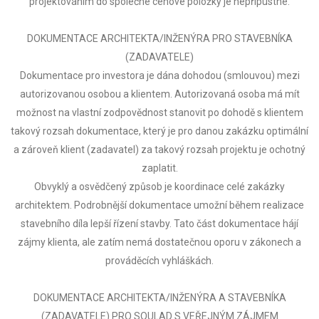
projektováním do společné cenové položky je nepřípustné.
DOKUMENTACE ARCHITEKTA/INŽENÝRA PRO STAVEBNÍKA
(ZADAVATELE)
Dokumentace pro investora je dána dohodou (smlouvou) mezi
autorizovanou osobou a klientem. Autorizovaná osoba má mít
možnost na vlastní zodpovědnost stanovit po dohodě s klientem
takový rozsah dokumentace, který je pro danou zakázku optimální
a zároveň klient (zadavatel) za takový rozsah projektu je ochotný
zaplatit.
Obvyklý a osvědčený způsob je koordinace celé zakázky
architektem. Podrobnější dokumentace umožní během realizace
stavebního díla lepší řízení stavby. Tato část dokumentace hájí
zájmy klienta, ale zatím nemá dostatečnou oporu v zákonech a
prováděcích vyhláškách.
DOKUMENTACE ARCHITEKTA/INŽENÝRA A STAVEBNÍKA
(ZADAVATELE) PRO SOULAD S VEŘEJNÝM ZÁJMEM