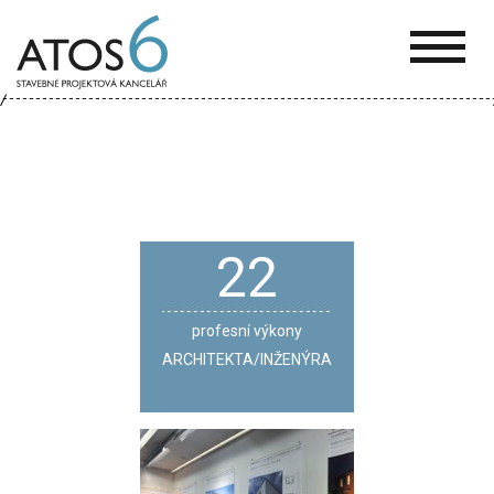
ATOS-
6
22
profesní výkony
ARCHITEKTA/INŽENÝRA