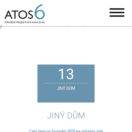
ATOS-
6
13
JINÝ DŮM
JINÝ DŮM
Celý text ve formátu PDF ke stažení zde