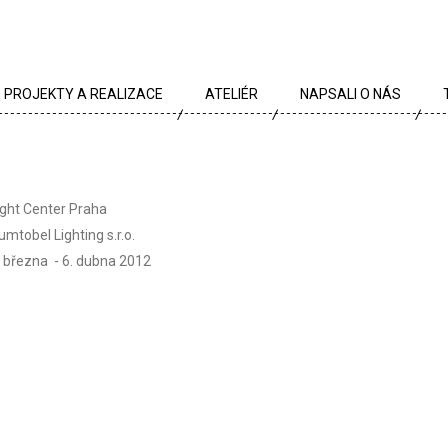
PROJEKTY A REALIZACE
ATELIÉR
NAPSALI O NÁS
VŠECHNY PROJEKTY
TÝM
PROJEKTY DLE TYPU
PROFIL
ight Center Praha
ARCHÍV
KRÉDA
umtobel Lighting s.r.o.
. března - 6. dubna 2012
KARIÉRA
OCENĚNÍ
PARTNEŘI