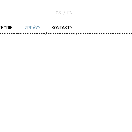
CS
EN
TEORIE
ZPRÁVY
KONTAKTY
URBANISMUS
ARCHITEKTURA
ŠKOLA