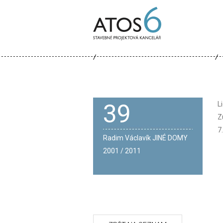
ATOS-
6
39
L
Z
7
Radim Václavík JINÉ DOMY
2001 / 2011