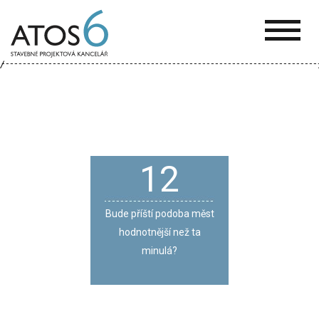
ATOS-
6
12
Bude příští podoba měst
hodnotnější než ta
minulá?