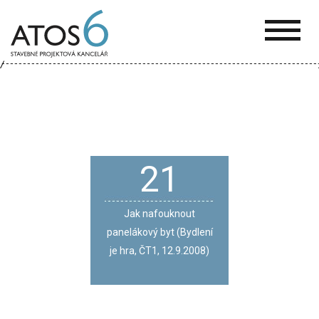
ATOS-
6
21
Jak nafouknout
panelákový byt (Bydlení
je hra, ČT1, 12.9.2008)