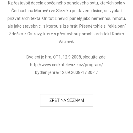
K přestavbě docela obyčejného panelového bytu, kterých bylo v
Čechách na Moravě i ve Slezsku postaveno tisíce, se vyplatí
přizvat architekta. On totiž nevidí panely jako neměnnou hmotu,
ale jako stavebnici, s kterou si lze hrát. Přesně tohle si řekla paní
Zdeňka z Ostravy, které s přestavbou pomohl architekt Radim
Václavík.
Bydlení je hra, ČT1, 12.9.2008, sledujte zde:
http://www.ceskatelevize.cz/program/
bydlenijehra/12.09.2008-17:30-1/