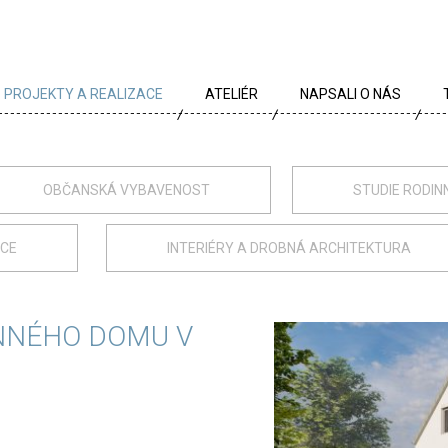
PROJEKTY A REALIZACE
ATELIÉR
NAPSALI O NÁS
VŠECHNY PROJEKTY
TÝM
PROJEKTY DLE TYPU
PROFIL
OBČANSKÁ VYBAVENOST
STUDIE RODIN
ARCHÍV
KRÉDA
ACE
INTERIÉRY A DROBNÁ ARCHITEKTURA
KARIÉRA
OCENĚNÍ
NNÉHO DOMU V
PARTNEŘI