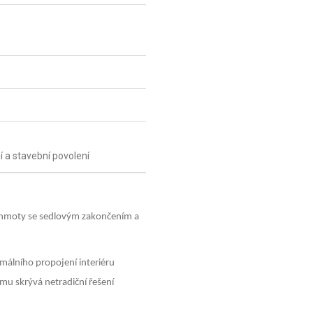
 a stavební povolení
 hmoty se sedlovým zakončením a
málního propojení interiéru
mu skrývá netradiční řešení