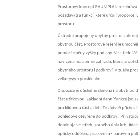
Prostorový koncept RAUMPLAN rozehrává l
požadavků a funkcí, které určují proporce, 
prostoru.
Ústřední propojený obytný prostor zahrnuj
obytnou část. Prostorové řešení je umocně
pomocí změny výšky podlahy. Ve střední čás
navržena malá zimní zahrada, která je opti
obytného prostoru i podkroví. Vizuální prop
velkorysým prosklením.
Dispozice je důsledně členěná na obytnou de
část užitkovou. Základní denní funkce jsou
pro klidovou část a děti. Ze zádveří příchozí
pohledově otevřené do podkroví. Při vstup
dominuje ve středu zorného úhlu krb. Jídeln
opticky oddělena pracovním - barovým pulte