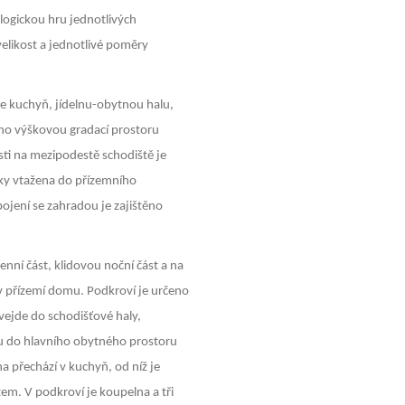
ogickou hru jednotlivých
velikost a jednotlivé poměry
e kuchyň, jídelnu-obytnou halu,
no výškovou gradací prostoru
ti na mezipodestě schodiště je
cky vtažena do přízemního
ojení se zahradou je zajištěno
nní část, klidovou noční část a na
 v přízemí domu. Podkroví je určeno
 vejde do schodišťové haly,
u do hlavního obytného prostoru
a přechází v kuchyň, od níž je
m. V podkroví je koupelna a tři