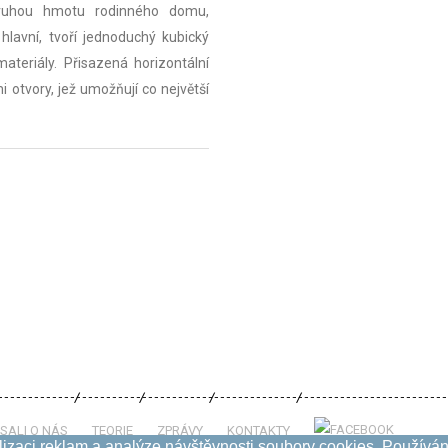
Druhou hmotu rodinného domu,
lavní, tvoří jednoduchý kubický
materiály. Přisazená horizontální
 otvory, jež umožňují co největší
SALI O NÁS
TEORIE
ZPRÁVY
KONTAKTY
izaci reklam a analýze návštěvnosti soubory cookies. Používání