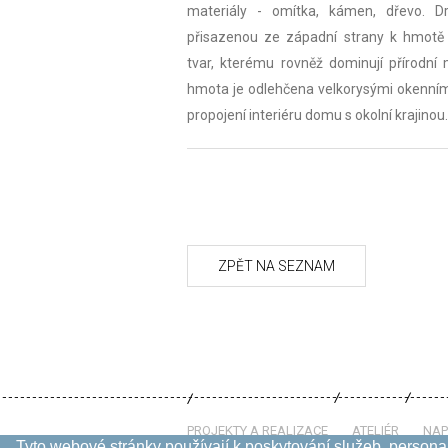
materiály - omítka, kámen, dřevo. 
přisazenou ze západní strany k hmotě h
tvar, kterému rovněž dominují přírodní 
hmota je odlehčena velkorysými okenními
propojení interiéru domu s okolní krajinou.
PROJEKTY A REALIZACE
ATELIÉR
NAP
Tyto webové stránky používají k poskytování služeb, personal