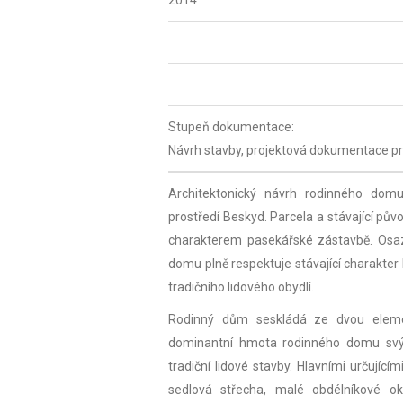
2014
Stupeň dokumentace:
Návrh stavby, projektová dokumentace pr
Architektonický návrh rodinného do
prostředí Beskyd. Parcela a stávající pů
charakterem pasekářské zástavbě. Osa
domu plně respektuje stávající charakter 
tradičního lidového obydlí.
Rodinný dům seskládá ze dvou eleme
dominantní hmota rodinného domu sv
tradiční lidové stavby. Hlavními určující
sedlová střecha, malé obdélníkové okn