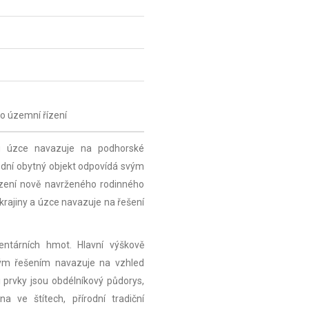
o územní řízení
mu úzce navazuje na podhorské
vodní obytný objekt odpovídá svým
zení nově navrženého rodinného
krajiny a úzce navazuje na řešení
ntárních hmot. Hlavní výškově
ým řešením navazuje na vzhled
mi prvky jsou obdélníkový půdorys,
a ve štítech, přírodní tradiční