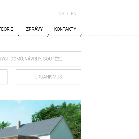
CS
EN
TEORIE
ZPRÁVY
KONTAKTY
URBANISMUS
ARCHITEKTURA
NÝCH DOMŮ, NÁVRHY, SOUTĚŽE
ŠKOLA
URBANISMUS