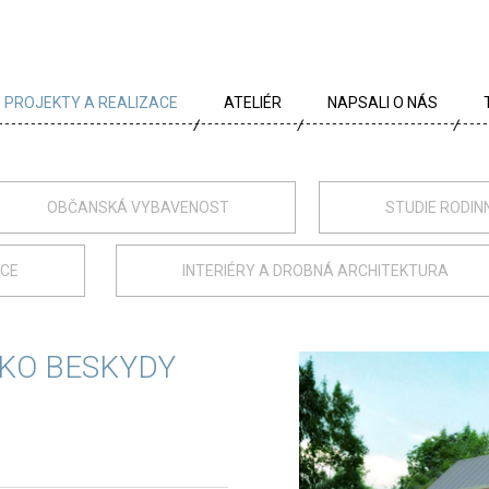
PROJEKTY A REALIZACE
ATELIÉR
NAPSALI O NÁS
VŠECHNY PROJEKTY
TÝM
PROJEKTY DLE TYPU
PROFIL
OBČANSKÁ VYBAVENOST
STUDIE RODIN
ARCHÍV
KRÉDA
ACE
INTERIÉRY A DROBNÁ ARCHITEKTURA
KARIÉRA
OCENĚNÍ
KO BESKYDY
PARTNEŘI