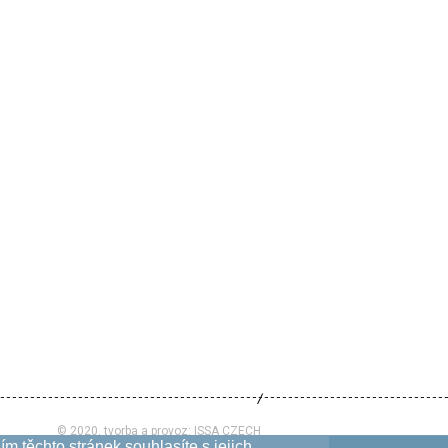
© 2020, tvorba a provoz:
ISSA CZECH
m těchto stránek souhlasíte s jejich