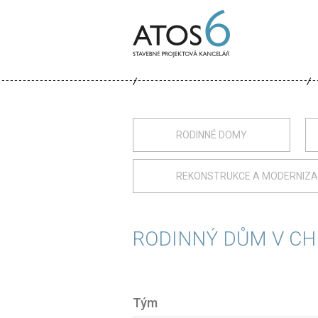
ATOS-
6
RODINNÉ DOMY
REKONSTRUKCE A MODERNIZ
RODINNÝ DŮM V CH
Tým