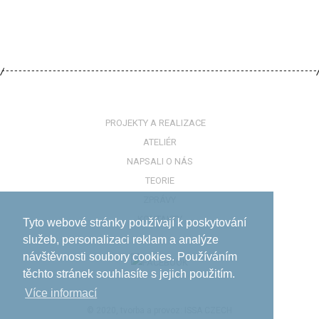
PROJEKTY A REALIZACE
ATELIÉR
NAPSALI O NÁS
TEORIE
ZPRÁVY
KONTAKTY
Tyto webové stránky používají k poskytování
služeb, personalizaci reklam a analýze
návštěvnosti soubory cookies. Používáním
těchto stránek souhlasíte s jejich použitím.
Více informací­
© 2020, tvorba a provoz:
ISSA CZECH