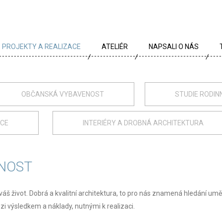
PROJEKTY A REALIZACE
ATELIÉR
NAPSALI O NÁS
VŠECHNY PROJEKTY
TÝM
PROJEKTY DLE TYPU
PROFIL
OBČANSKÁ VYBAVENOST
STUDIE RODIN
ARCHÍV
KRÉDA
ACE
INTERIÉRY A DROBNÁ ARCHITEKTURA
KARIÉRA
OCENĚNÍ
NOST
PARTNEŘI
váš život. Dobrá a kvalitní architektura, to pro nás znamená hledání um
 výsledkem a náklady, nutnými k realizaci.