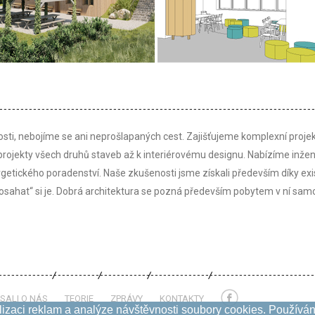
sti, nebojíme se ani neprošlapaných cest. Zajišťujeme komplexní proje
projekty všech druhů staveb až k interiérovému designu. Nabízíme inže
rgetického poradenství. Naše zkušenosti jsme získali především díky ex
 „osahat“ si je. Dobrá architektura se pozná především pobytem v ní sam
SALI O NÁS
TEORIE
ZPRÁVY
KONTAKTY
izaci reklam a analýze návštěvnosti soubory cookies. Používání