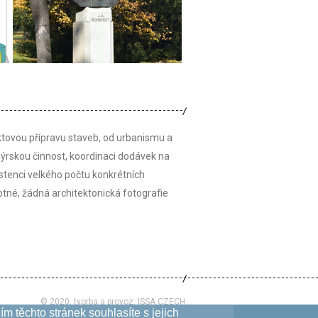
ktovou přípravu staveb, od urbanismu a
nýrskou činnost, koordinaci dodávek na
istenci velkého počtu konkrétních
otné, žádná architektonická fotografie
© 2020, tvorba a provoz:
ISSA CZECH
m těchto stránek souhlasíte s jejich