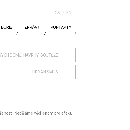
CS
EN
TEORIE
ZPRÁVY
KONTAKTY
URBANISMUS
ARCHITEKTURA
NÝCH DOMŮ, NÁVRHY, SOUTĚŽE
ŠKOLA
URBANISMUS
ěřenosti. Neděláme věci jenom pro efekt,