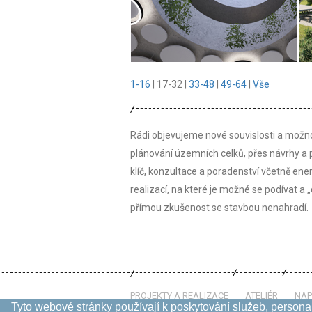
1-16
|
17-32
|
33-48
|
49-64
|
Vše
Rádi objevujeme nové souvislosti a možno
plánování územních celků, přes návrhy a 
klíč, konzultace a poradenství včetně ene
realizací, na které je možné se podívat a
přímou zkušenost se stavbou nenahradí.
PROJEKTY A REALIZACE
ATELIÉR
NAP
Tyto webové stránky používají k poskytování služeb, personal