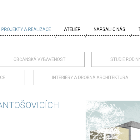
PROJEKTY A REALIZACE
ATELIÉR
NAPSALI O NÁS
VŠECHNY PROJEKTY
TÝM
PROJEKTY DLE TYPU
PROFIL
OBČANSKÁ VYBAVENOST
STUDIE RODIN
ARCHÍV
KRÉDA
ACE
INTERIÉRY A DROBNÁ ARCHITEKTURA
KARIÉRA
OCENĚNÍ
ANTOŠOVICÍCH
PARTNEŘI