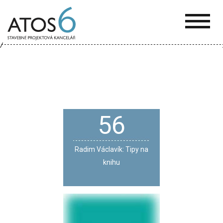
ATOS-
6
56
Radim Václavík: Tipy na
knihu