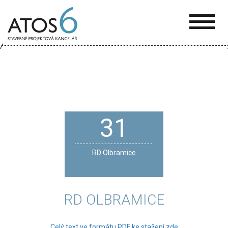
ATOS-
6
31
RD Olbramice
RD OLBRAMICE
Celý text ve formátu PDF ke stažení zde