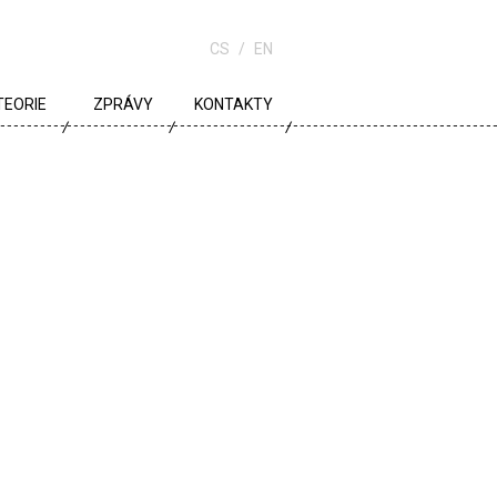
CS
EN
TEORIE
ZPRÁVY
KONTAKTY
URBANISMUS
ARCHITEKTURA
ŠKOLA