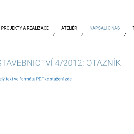
PROJEKTY A REALIZACE
ATELIÉR
NAPSALI O NÁS
VŠECHNY PROJEKTY
TÝM
PROJEKTY DLE TYPU
PROFIL
STAVEBNICTVÍ 4/2012: OTAZNÍK
ARCHÍV
KRÉDA
elý text ve formátu PDF ke stažení zde
KARIÉRA
OCENĚNÍ
PARTNEŘI