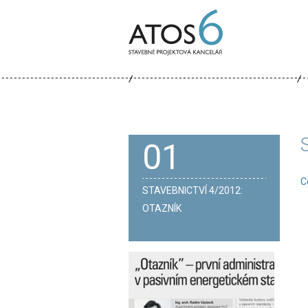
ATOS-
6
01
C
STAVEBNICTVÍ 4/2012:
OTAZNÍK