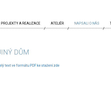
PROJEKTY A REALIZACE
ATELIÉR
NAPSALI O NÁS
VŠECHNY PROJEKTY
TÝM
PROJEKTY DLE TYPU
PROFIL
JINÝ DŮM
ARCHÍV
KRÉDA
elý text ve formátu PDF ke stažení zde
KARIÉRA
OCENĚNÍ
PARTNEŘI