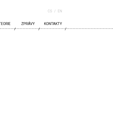
CS
EN
TEORIE
ZPRÁVY
KONTAKTY
URBANISMUS
ARCHITEKTURA
ŠKOLA