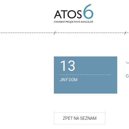
ATOS-
6
13
C
JINÝ DŮM