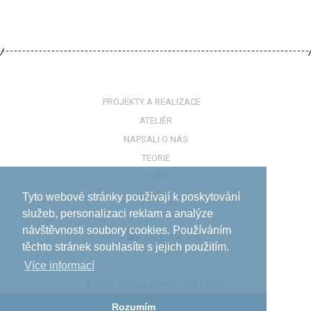
PROJEKTY A REALIZACE
ATELIÉR
NAPSALI O NÁS
TEORIE
ZPRÁVY
KONTAKTY
Tyto webové stránky používají k poskytování
služeb, personalizaci reklam a analýze
návštěvnosti soubory cookies. Používáním
těchto stránek souhlasíte s jejich použitím.
Více informací­
© 2020, tvorba a provoz:
ISSA CZECH
Rozumím