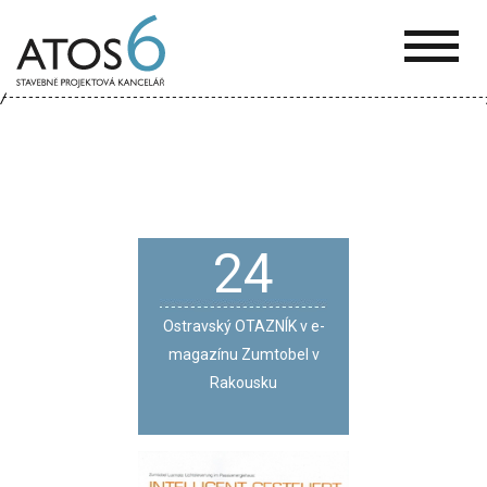
ATOS-
6
24
Ostravský OTAZNÍK v e-
magazínu Zumtobel v
Rakousku