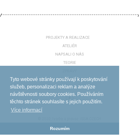
PROJEKTY A REALIZACE
ATELIÉR
NAPSALI O NÁS
TEORIE
ZPRÁVY
Tyto webové stránky používají k poskytování
KONTAKTY
služeb, personalizaci reklam a analýze
návštěvnosti soubory cookies. Používáním
těchto stránek souhlasíte s jejich použitím.
Více informací­
© 2020, tvorba a provoz:
ISSA CZECH
Rozumím