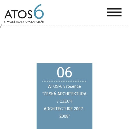
ATOS-
6
06
ATOS-6 v ročence
"ČESKÁ ARCHITEKTURA
/ CZECH
ARCHITECTURE 2007 -
2008"