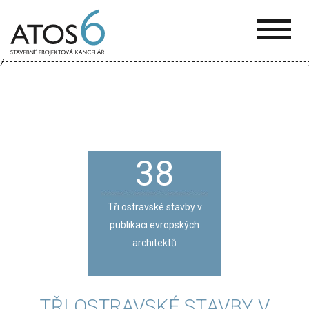
ATOS-
6
38
Tři ostravské stavby v
publikaci evropských
architektů
TŘI OSTRAVSKÉ STAVBY V