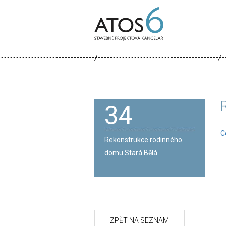
ATOS-
6
34
C
Rekonstrukce rodinného
domu Stará Bělá