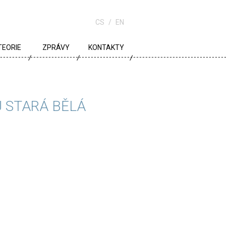
CS
EN
TEORIE
ZPRÁVY
KONTAKTY
URBANISMUS
ARCHITEKTURA
 STARÁ BĚLÁ
ŠKOLA