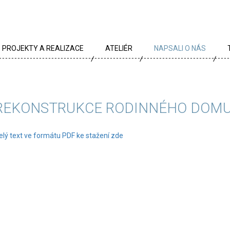
PROJEKTY A REALIZACE
ATELIÉR
NAPSALI O NÁS
VŠECHNY PROJEKTY
TÝM
PROJEKTY DLE TYPU
PROFIL
REKONSTRUKCE RODINNÉHO DOMU
ARCHÍV
KRÉDA
elý text ve formátu PDF ke stažení zde
KARIÉRA
OCENĚNÍ
PARTNEŘI