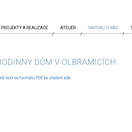
PROJEKTY A REALIZACE
ATELIÉR
NAPSALI O NÁS
VŠECHNY PROJEKTY
TÝM
PROJEKTY DLE TYPU
PROFIL
RODINNÝ DŮM V OLBRAMICÍCH
ARCHÍV
KRÉDA
elý text ve formátu PDF ke stažení zde
KARIÉRA
OCENĚNÍ
PARTNEŘI