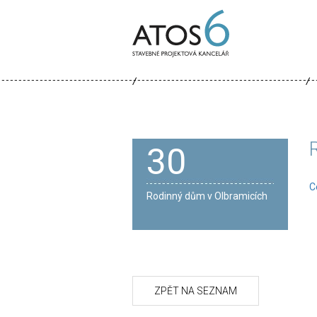
ATOS-
6
30
C
Rodinný dům v Olbramicích