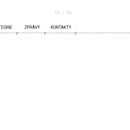
CS
EN
TEORIE
ZPRÁVY
KONTAKTY
URBANISMUS
ARCHITEKTURA
ŠKOLA