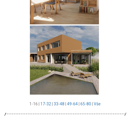
1-16
|
17-32
|
33-48
|
49-64
|
65-80
|
Vše