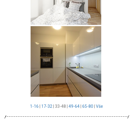
1-16
|
17-32
|
33-48
|
49-64
|
65-80
|
Vše