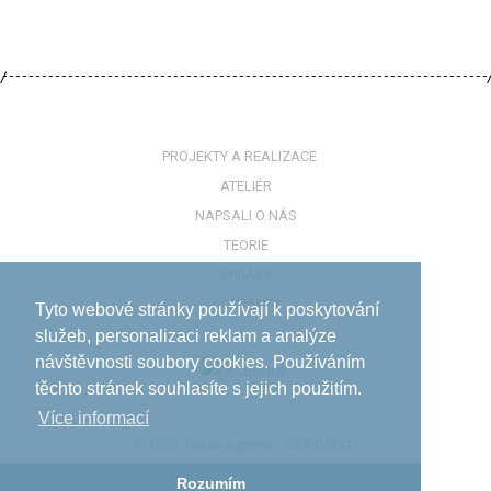
PROJEKTY A REALIZACE
ATELIÉR
NAPSALI O NÁS
TEORIE
ZPRÁVY
KONTAKTY
Tyto webové stránky používají k poskytování
služeb, personalizaci reklam a analýze
návštěvnosti soubory cookies. Používáním
těchto stránek souhlasíte s jejich použitím.
Více informací­
© 2020, tvorba a provoz:
ISSA CZECH
Rozumím