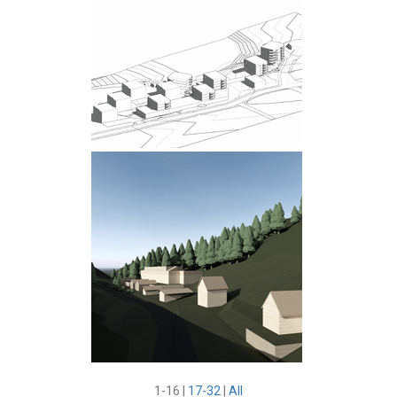
1-16
|
17-32
|
All