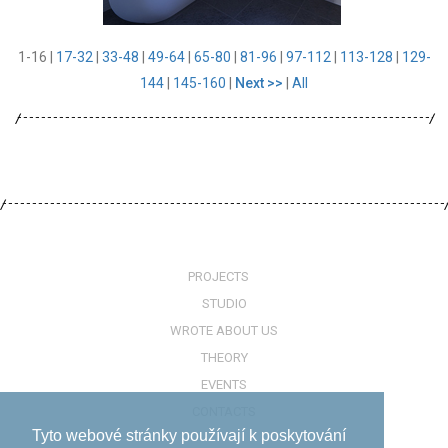
1-16
|
17-32
|
33-48
|
49-64
|
65-80
|
81-96
|
97-112
|
113-128
|
129-
144
|
145-160
|
Next >>
|
All
PROJECTS
STUDIO
WROTE ABOUT US
THEORY
EVENTS
CONTACTS
Tyto webové stránky používají k poskytování