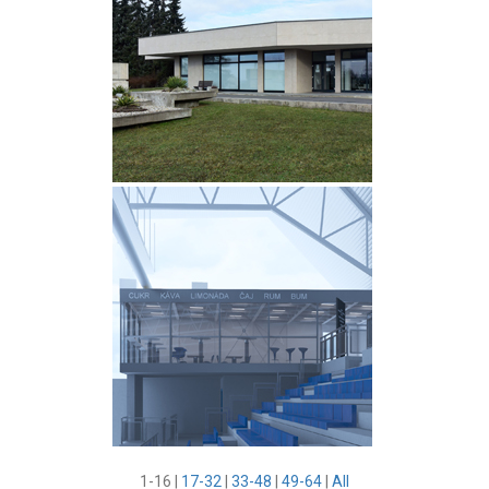
1-16
|
17-32
|
33-48
|
49-64
|
All