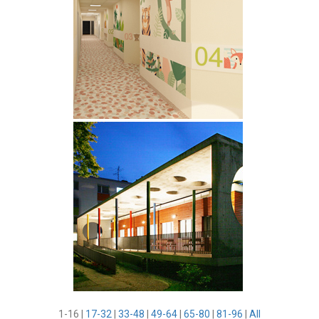
1-16
|
17-32
|
33-48
|
49-64
|
65-80
|
81-96
|
All