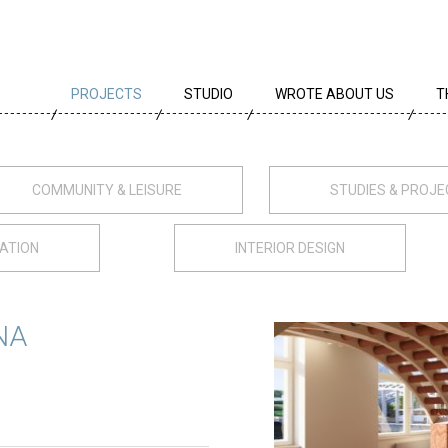
PROJECTS
STUDIO
WROTE ABOUT US
T
ALL PROJECTS
TEAM
T
PROJECTS BY TYPE
PROFILE
A
COMMUNITY & LEISURE
STUDIES & PROJ
ARCHIVE
CREEDS
E
ATION
INTERIOR DESIGN
CAREER
AWARDS
NA
PARTNERS