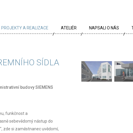
PROJEKTY A REALIZACE
ATELIÉR
NAPSALI O NÁS
VŠECHNY PROJEKTY
TÝM
PROJEKTY DLE TYPU
PROFIL
REMNÍHO SÍDLA
ARCHÍV
KRÉDA
KARIÉRA
inistrativní budovy SIEMENS
OCENĚNÍ
PARTNEŘI
eu, funkčnost a
časně sebevědomý nástup do
m", zde si zaměstnanec uvědomí,