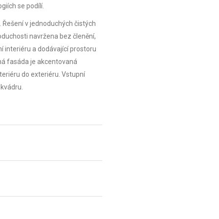
giích se podílí.
u. Řešení v jednoduchých čistých
oduchosti navržena bez členění,
í interiéru a dodávající prostoru
ná fasáda je akcentovaná
eriéru do exteriéru. Vstupní
 kvádru.