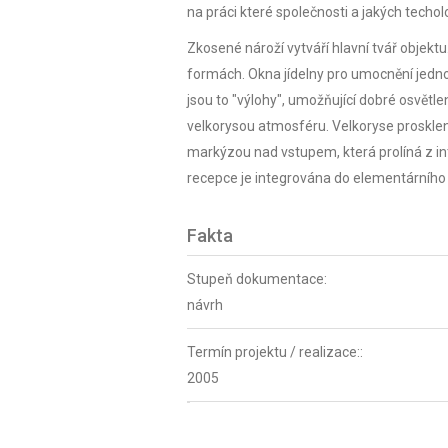
na práci které společnosti a jakých techolo
Zkosené nároží vytváří hlavní tvář objekt
formách. Okna jídelny pro umocnění jedn
jsou to "výlohy", umožňující dobré osvětlen
velkorysou atmosféru. Velkoryse proskle
markýzou nad vstupem, která prolíná z int
recepce je integrována do elementárního
Fakta
Stupeň dokumentace:
návrh
Termín projektu / realizace::
2005