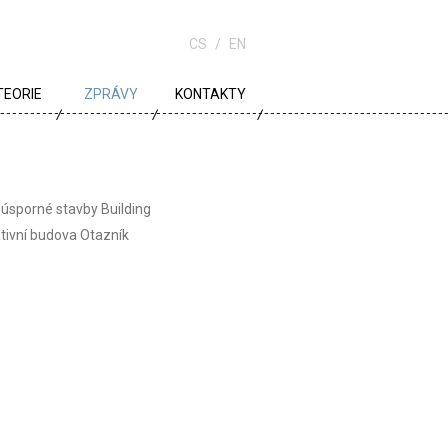
CS
EN
TEORIE
ZPRÁVY
KONTAKTY
URBANISMUS
ARCHITEKTURA
 úsporné stavby Building
ŠKOLA
ativní budova Otazník