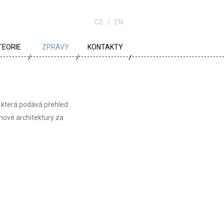
CS
EN
TEORIE
ZPRÁVY
KONTAKTY
URBANISMUS
ARCHITEKTURA
terá podává přehled
ŠKOLA
 nové architektury za