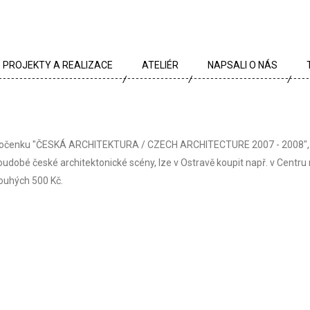
PROJEKTY A REALIZACE
ATELIÉR
NAPSALI O NÁS
VŠECHNY PROJEKTY
TÝM
PROJEKTY DLE TYPU
PROFIL
očenku "ČESKÁ ARCHITEKTURA / CZECH ARCHITECTURE 2007 - 2008", k
ARCHÍV
KRÉDA
oudobé české architektonické scény, lze v Ostravě koupit např. v Centru
ouhých 500 Kč.
KARIÉRA
OCENĚNÍ
PARTNEŘI