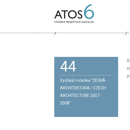
ATOS-
6
44
R
s
p
Vychází ročenka "ČESKÁ
ARCHITEKTURA / CZECH
ARCHITECTURE 2007 -
2008"