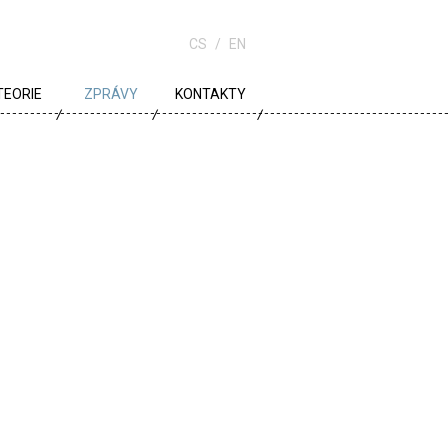
CS
EN
TEORIE
ZPRÁVY
KONTAKTY
URBANISMUS
ARCHITEKTURA
ŠKOLA