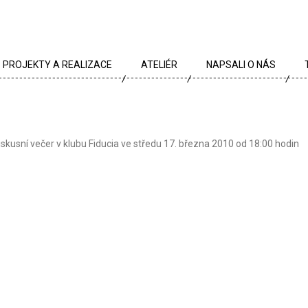
PROJEKTY A REALIZACE
ATELIÉR
NAPSALI O NÁS
VŠECHNY PROJEKTY
TÝM
PROJEKTY DLE TYPU
PROFIL
iskusní večer v klubu Fiducia ve středu 17. března 2010 od 18:00 hodin
ARCHÍV
KRÉDA
KARIÉRA
OCENĚNÍ
PARTNEŘI