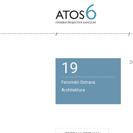
ATOS-
6
19
D
Fenomén Ostrava:
Architektura