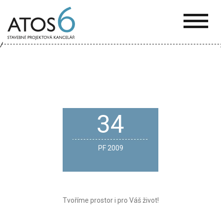
ATOS-
6
34
PF 2009
Tvoříme prostor i pro Váš život!