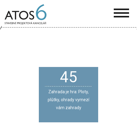
ATOS-
6
45
Zahrada je hra: Ploty,
plůtky, ohrady vymezí
vám zahrady