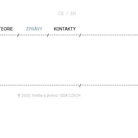
CS
EN
TEORIE
ZPRÁVY
KONTAKTY
URBANISMUS
ARCHITEKTURA
ŠKOLA
© 2020, tvorba a provoz:
ISSA CZECH