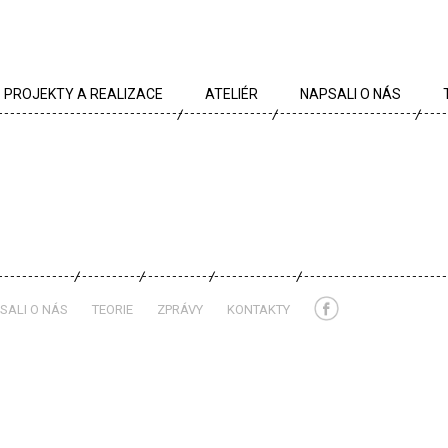
PROJEKTY A REALIZACE
ATELIÉR
NAPSALI O NÁS
VŠECHNY PROJEKTY
TÝM
PROJEKTY DLE TYPU
PROFIL
ARCHÍV
KRÉDA
KARIÉRA
OCENĚNÍ
SALI O NÁS
TEORIE
ZPRÁVY
KONTAKTY
PARTNEŘI