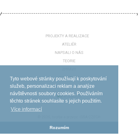
PROJEKTY A REALIZACE
ATELIÉR
NAPSALI O NÁS
TEORIE
ZPRÁVY
KONTAKTY
Tyto webové stránky používají k poskytování
služeb, personalizaci reklam a analýze
návštěvnosti soubory cookies. Používáním
těchto stránek souhlasíte s jejich použitím.
Více informací­
© 2020, tvorba a provoz:
ISSA CZECH
Rozumím