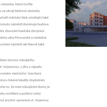
 zástavby, která tvořila
 na okraji blokové zástavby
ytváří městský blok utvářející také
 Tomuto náměstí dominuje budova
by zbourání hasičské zbrojnice
oha ulice Pivovarské a následná
ončení náměstí ale hlavně také
ětem koruny stávajícího
l. Vojanovou, z jihu a západu
ukromém vlastnictví. Navržený
kturu řešené lokality doplněním
přes to, že mezi stávajícími domy je
y osvětlení a požární volný
eřejný prostor upravené ul. Vojanovy.