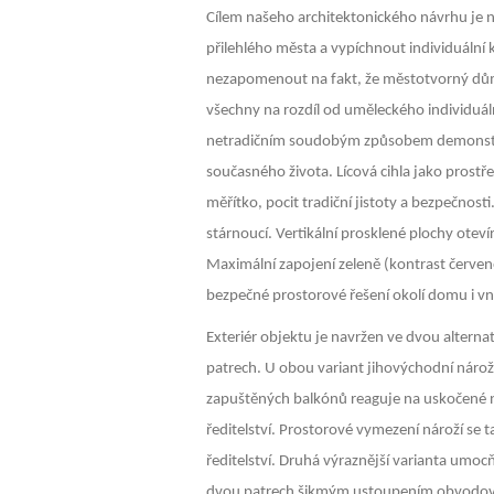
Cílem našeho architektonického návrhu je n
přilehlého města a vypíchnout individuální k
nezapomenout na fakt, že městotvorný dů
všechny na rozdíl od uměleckého individuální
netradičním soudobým způsobem demonstruj
současného života. Lícová cihla jako prostře
měřítko, pocit tradiční jistoty a bezpečnosti
stárnoucí. Vertikální prosklené plochy otevíra
Maximální zapojení zeleně (kontrast červené
bezpečné prostorové řešení okolí domu i vn
Exteriér objektu je navržen ve dvou alternat
patrech. U obou variant jihovýchodní nár
zapuštěných balkónů reaguje na uskočené n
ředitelství. Prostorové vymezení nároží se 
ředitelství. Druhá výraznější varianta umoc
dvou patrech šikmým ustoupením obvodové 