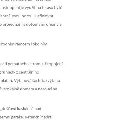
 ustoupení je využit na terasu bytů
ntní Lysou horou. Definitivní
po projednání s dotčenými orgány a
přírodním rámcem i okolním
nosti památného stromu. Propojení
průhledy z centrálního
platan. Výtahová šachtice výtahu
í vertikálně domem a nesoucí na
e „dešťová kaskáda“ nad
emní garáže. Retenční nádrž