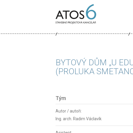
ATOS-
6
BYTOVÝ DŮM „U ED
(PROLUKA SMETANO
Tým
Autor / autoři:
Ing. arch. Radim Václavík
Asistent: