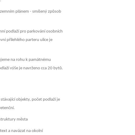
.
 územním plánem - smíšený způsob
í podlaží pro parkování osobních
ni přilehlého parteru ulice je
hujeme na rohu k památnému
laží výše je navrženo cca 20 bytů.
távající objekty, počet podlaží je
retenční.
 struktury města
text a navázat na okolní