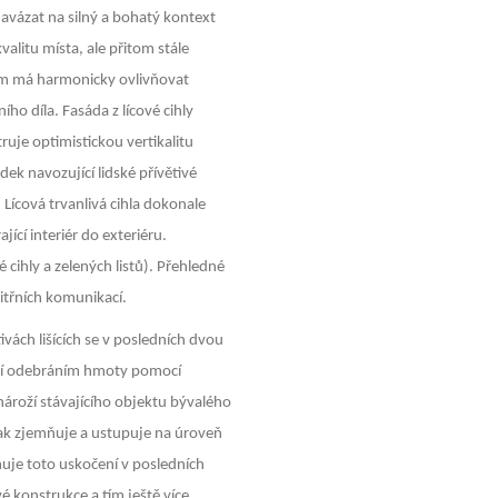
avázat na silný a bohatý kontext
valitu místa, ale přitom stále
m má harmonicky ovlivňovat
ho díla. Fasáda z lícové cihly
e optimistickou vertikalitu
dek navozující lidské přívětivé
. Lícová trvanlivá cihla dokonale
jící interiér do exteriéru.
 cihly a zelených listů). Přehledné
itřních komunikací.
ivách lišících se v posledních dvou
oží odebráním hmoty pomocí
ároží stávajícího objektu bývalého
tak zjemňuje a ustupuje na úroveň
ňuje toto uskočení v posledních
konstrukce a tím ještě více