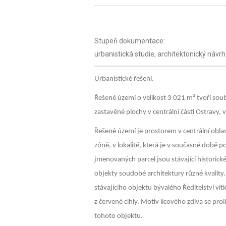
Stupeň dokumentace:
urbanistická studie, architektonický návrh
Urbanistické řešení.
Řešené území o velikost 3 021 m² tvoří sou
zastavěné plochy v centrální části Ostravy,
Řešené území je prostorem v centrální obl
zóně, v lokalitě, která je v současné době
jmenovaných parcel jsou stávající historick
objekty soudobé architektury různé kvality
stávajícího objektu bývalého Ředitelství v
z červené cihly. Motiv lícového zdiva se pro
tohoto objektu.