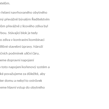
atelům.
é řešení navrhovaného obytného
ený převážně bývalým Ředitelstvím
ům převážně z lícového zdiva byl
ou. Stávající blok je tedy
o zdiva v kontrastní kombinaci
lišné stavební úpravy. Nároží
čních podmínek uliční čáru.
eme dopravní napojení
o toto napojení kořenový systém a
aké považujeme za důležité, aby
ter domu a nebyl to ostrůvek
ujeme hlavní vstup do obytného