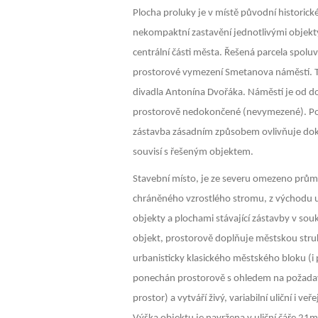
Plocha proluky je v místě původní historické
nekompaktní zastavění jednotlivými objekty
centrální části města. Řešená parcela spoluv
prostorové vymezení Smetanova náměstí.
divadla Antonína Dvořáka. Náměstí je od do
prostorově nedokončené (nevymezené). Pol
zástavba zásadním způsobem ovlivňuje dok
souvisí s řešeným objektem.
Stavební místo, je ze severu omezeno prům
chráněného vzrostlého stromu, z východu u
objekty a plochami stávající zástavby v so
objekt, prostorově doplňuje městskou stru
urbanisticky klasického městského bloku (i 
ponechán prostorově s ohledem na požadavk
prostor) a vytváří živý, variabilní uliční i v