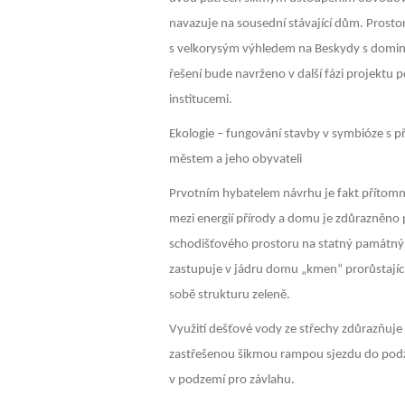
navazuje na sousední stávající dům. Prostor
s velkorysým výhledem na Beskydy s domina
řešení bude navrženo v další fázi projektu 
institucemi.
Ekologie – fungování stavby v symbióze s 
městem a jeho obyvateli
Prvotním hybatelem návrhu je fakt přítom
mezi energií přírody a domu je zdůrazněno 
schodišťového prostoru na statný památný 
zastupuje v jádru domu „kmen“ prorůstajíc
sobě strukturu zeleně.
Využití dešťové vody ze střechy zdůrazňuj
zastřešenou šikmou rampou sjezdu do podz
v podzemí pro závlahu.