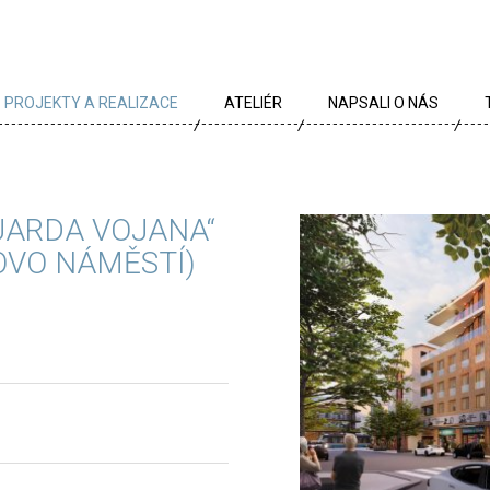
PROJEKTY A REALIZACE
ATELIÉR
NAPSALI O NÁS
VŠECHNY PROJEKTY
TÝM
PROJEKTY DLE TYPU
PROFIL
UARDA VOJANA“
ARCHÍV
KRÉDA
VO NÁMĚSTÍ)
KARIÉRA
OCENĚNÍ
PARTNEŘI