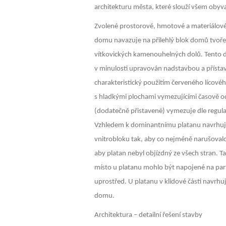
architekturu města, které slouží všem obyv
Zvolené prostorové, hmotové a materiálov
domu navazuje na přilehlý blok domů tvoř
vítkovických kamenouhelných dolů. Tento d
v minulosti upravován nadstavbou a přístavb
charakteristický použitím červeného lícovéh
s hladkými plochami vymezujícími časově od
(dodatečně přistavené) vymezuje dle regula
Vzhledem k dominantnímu platanu navrhuj
vnitrobloku tak, aby co nejméně narušoval
aby platan nebyl objízdný ze všech stran. T
místo u platanu mohlo být napojené na par
uprostřed. U platanu v klidové části navrh
domu.
Architektura – detailní řešení stavby