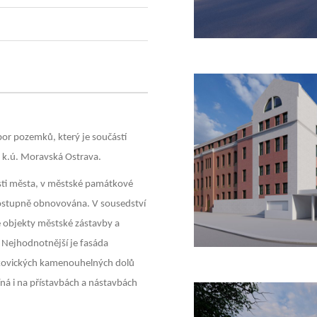
bor pozemků, který je součástí
 v k.ú. Moravská Ostrava.
asti města, v městské památkové
 postupně obnovována. V sousedství
é objekty městské zástavby a
. Nejhodnotnější je fasáda
ítkovických kamenouhelných dolů
líná i na přístavbách a nástavbách