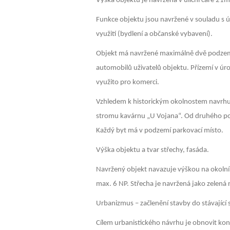
Výška objektu je navržena v uliční čáře 21m
Funkce objektu jsou navržené v souladu s
využití (bydlení a občanské vybavení).
Objekt má navržené maximálně dvě podzemn
automobilů uživatelů objektu. Přízemí v úrov
využito pro komerci.
Vzhledem k historickým okolnostem navr
stromu kavárnu „U Vojana“.
Od druhého pod
Každý byt má v podzemí parkovací místo.
Výška objektu a tvar střechy, fasáda.
Navržený objekt navazuje výškou na okolní s
max. 6 NP. Střecha je navržená jako zelená 
Urbanizmus – začlenění stavby do stávající
Cílem urbanistického návrhu je obnovit kon