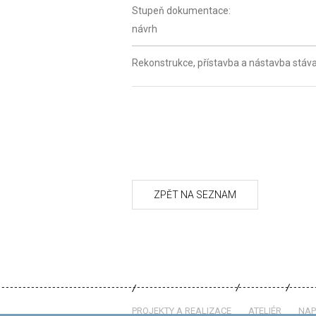
Stupeň dokumentace:
návrh
Rekonstrukce, přístavba a nástavba stávaj
PROJEKTY A REALIZACE
ATELIÉR
NAP