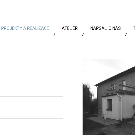
PROJEKTY A REALIZACE
ATELIÉR
NAPSALI O NÁS
VŠECHNY PROJEKTY
TÝM
PROJEKTY DLE TYPU
PROFIL
ARCHÍV
KRÉDA
KARIÉRA
OCENĚNÍ
PARTNEŘI