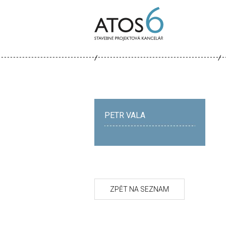
ATOS-
6
PETR VALA