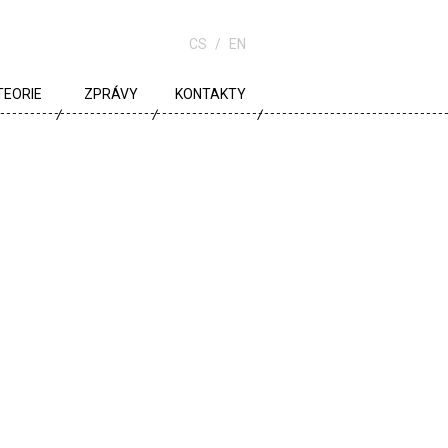
CS
EN
TEORIE
ZPRÁVY
KONTAKTY
URBANISMUS
ARCHITEKTURA
ŠKOLA