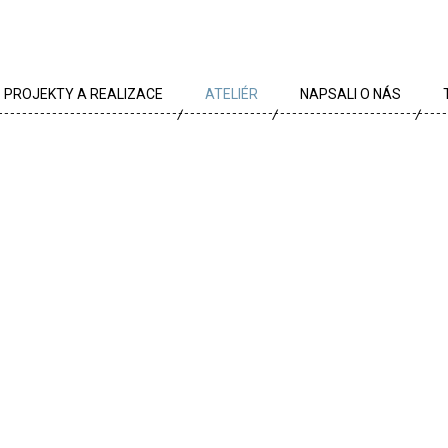
PROJEKTY A REALIZACE
ATELIÉR
NAPSALI O NÁS
VŠECHNY PROJEKTY
TÝM
PROJEKTY DLE TYPU
PROFIL
ARCHÍV
KRÉDA
KARIÉRA
OCENĚNÍ
PARTNEŘI